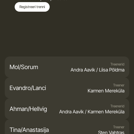
Registreeri trenni
Treenerid
Mol/Sorum
Andra Aavik / Liisa Põldma
Treener
Evandro/Lanci
Karmen Mereküla
Treenerid
Ahman/Hellvig
Andra Aavik / Karmen Mereküla
Treener
Tina/Anastasija
Sten Vahtras