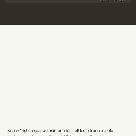
Treener
Thamela/Victoria
Kermo Palmsaar
Treener
Nilsson/Andersson
Sten Vahtras
Beach44st on saanud esimene tõsiselt laste treenimisele 