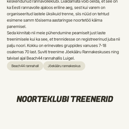
keskendunud rannavolleklubi. Liialdamata võib öelda, et see on 
ka Eesti rannavolle ajaloos eriline aeg, sest kui varem on 
organiseeritud lastele üksikuid trenne, siis nüüd on tehtud 
esimene samm tõsisema aastaringse noortetöö käima 
panemisel.
Seda kinnitab nii meie pühendumine peamiselt just laste 
treenimisele kui ka see, et trennidesse on registreerinud juba nii 
palju noori. Kokku on erinevates gruppides vanuses 7-18 
osalemas 70 last. Suviti treenime Jõekääru Rannakeskuses ning 
talvisel ajal Beach44 rannahallis Luigel.
Beach44 rannahall
Jõekääru rannakeskus
NOORTEKLUBI TREENERID