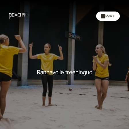
Menüü
Rannavolle treeningud
K
A
R
U
P
O
E
G
P
U
H
H
I
N
O
O
R
T
E
K
L
U
B
I