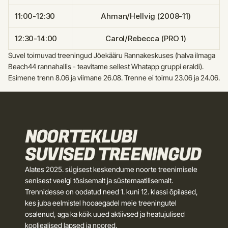
11:00-12:30
Ahman/Hellvig (2008-11)
12:30-14:00
Carol/Rebecca (PRO 1)
Suvel toimuvad treeningud Jõekääru Rannakeskuses (halva ilmaga 
Beach44 rannahallis - teavitame sellest Whatapp gruppi eraldi). 
Esimene trenn 8.06 ja viimane 26.08. Trenne ei toimu 23.06 ja 24.06.
NOORTEKLUBI 
SUVISED TREENINGUD
Alates 2025. sügisest keskendume noorte treenimisele 
senisest veelgi tõsisemalt ja süstemaatilisemalt. 
Trennidesse on oodatud need 1. kuni 12. klassi õpilased, 
kes juba eelmistel hooaegadel meie treeningutel 
osalenud, aga ka kõik uued aktiivsed ja heatujulised 
kooliealised lapsed ja noored.