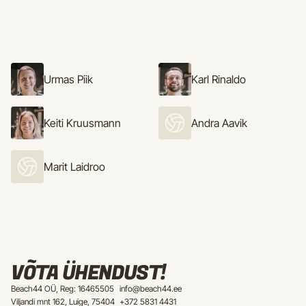
Urmas Piik
Karl Rinaldo
Keiti Kruusmann
Andra Aavik
Marit Laidroo
VÕTA ÜHENDUST!
Beach44 OÜ, Reg: 16465505
info@beach44.ee
Viljandi mnt 162, Luige, 75404
+372 5831 4431