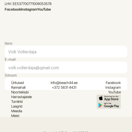
LHV: EE537700771009053578
Facebook
Instagram
YouTube
Nimi
E-mail
Sõnum
Üritused
info@beach44.ee
Facebook
Rannahall
+372 5831 4431
Instagram
Noorteklubi
YouTube
Harrastajatele
Turniirid
Laagrid
Meedia
Meist
Saada