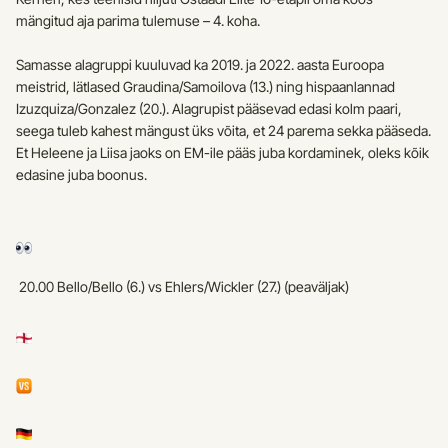
mängitud aja parima tulemuse – 4. koha.
Samasse alagruppi kuuluvad ka 2019. ja 2022. aasta Euroopa 
meistrid, lätlased Graudina/Samoilova (13.) ning hispaanlannad 
Izuzquiza/Gonzalez (20.). Alagrupist pääsevad edasi kolm paari, 
seega tuleb kahest mängust üks võita, et 24 parema sekka pääseda. 
Et Heleene ja Liisa jaoks on EM-ile pääs juba kordaminek, oleks kõik 
edasine juba boonus.
 20.00 Bello/Bello (6.) vs Ehlers/Wickler (27.) (peaväljak) 