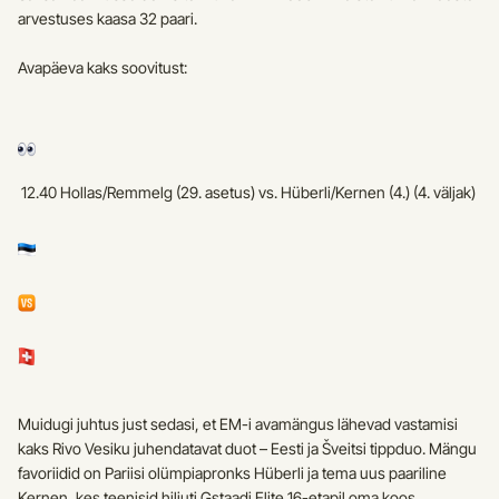
arvestuses kaasa 32 paari.
Avapäeva kaks soovitust:
 12.40 Hollas/Remmelg (29. asetus) vs. Hüberli/Kernen (4.) (4. väljak) 
Muidugi juhtus just sedasi, et EM-i avamängus lähevad vastamisi 
kaks Rivo Vesiku juhendatavat duot – Eesti ja Šveitsi tippduo. Mängu 
favoriidid on Pariisi olümpiapronks Hüberli ja tema uus paariline 
Kernen, kes teenisid hiljuti Gstaadi Elite 16-etapil oma koos 