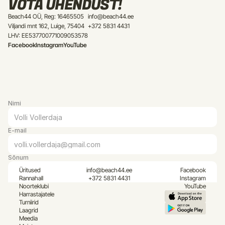
VÕTA ÜHENDUST!
Beach44 OÜ, Reg: 16465505
info@beach44.ee
Viljandi mnt 162, Luige, 75404
+372 5831 4431
LHV: EE537700771009053578
Facebook
Instagram
YouTube
Nimi
E-mail
Sõnum
Üritused
info@beach44.ee
Facebook
Rannahall
+372 5831 4431
Instagram
Noorteklubi
YouTube
Harrastajatele
Turniirid
Laagrid
Meedia