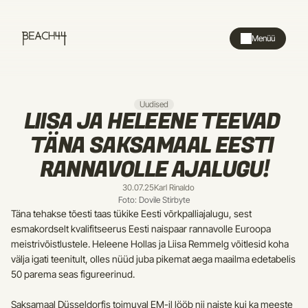
Menüü
Uudised
LIISA JA HELEENE TEEVAD 
TÄNA SAKSAMAAL EESTI 
RANNAVOLLE AJALUGU!
30.07.25
Karl Rinaldo
Foto: Dovile Stirbyte
Täna tehakse tõesti taas tükike Eesti võrkpalliajalugu, sest 
esmakordselt kvalifitseerus Eesti naispaar rannavolle Euroopa 
meistrivõistlustele. Heleene Hollas ja Liisa Remmelg võitlesid koha 
välja igati teenitult, olles nüüd juba pikemat aega maailma edetabelis 
50 parema seas figureerinud.
Saksamaal Düsseldorfis toimuval EM-il lööb nii naiste kui ka meeste 