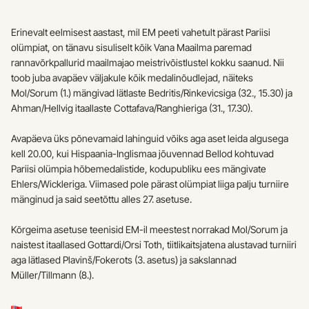
Erinevalt eelmisest aastast, mil EM peeti vahetult pärast Pariisi 
olümpiat, on tänavu sisuliselt kõik Vana Maailma paremad 
rannavõrkpallurid maailmajao meistrivõistlustel kokku saanud. Nii 
toob juba avapäev väljakule kõik medalinõudlejad, näiteks 
Mol/Sorum (1.) mängivad lätlaste Bedritis/Rinkevicsiga (32., 15.30) ja 
Ahman/Hellvig itaallaste Cottafava/Ranghieriga (31., 17.30).
Avapäeva üks põnevamaid lahinguid võiks aga aset leida algusega 
kell 20.00, kui Hispaania-Inglismaa jõuvennad Bellod kohtuvad 
Pariisi olümpia hõbemedalistide, kodupubliku ees mängivate 
Ehlers/Wickleriga. Viimased pole pärast olümpiat liiga palju turniire 
mänginud ja said seetõttu alles 27. asetuse.
Kõrgeima asetuse teenisid EM-il meestest norrakad Mol/Sorum ja 
naistest itaallased Gottardi/Orsi Toth, tiitlikaitsjatena alustavad turniiri 
aga lätlased Plavinš/Fokerots (3. asetus) ja sakslannad 
Müller/Tillmann (8.). 