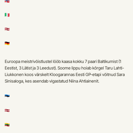
Euroopa meistrivõistlustel lööb kaasa kokku 7 paari Baltikumist (1 
Eestist, 3 Lätist ja 3 Leedust). Soome lippu hoiab kõrgel Taru Lahti-
Liukkonen koos värskelt Kloogarannas Eesti GP-etapi võitnud Sara 
Sinisaloga, kes asendab vigastatud Niina Ahtiainenit. 