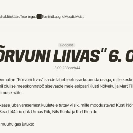
hall
Jõekääru
Treeningud
Turniirid
Laagrid
Meedia
Meist
Podcast
ÕRVUNI LIIVAS" 6. 
13.09.23
Beach44
emaline "Kõrvuni liivas" saade läheb eetrisse kuuenda osaga, mille kesk
nii olulise meeskonnatöö sisevaade meie esipaari Kusti Nõlvaku ja Mart Tii
gemuse näitel.
kaasa juba varasemast kuulatele tuttav viisik, mille moodustavad Kusti Nõlv
 Beach44 trio ehk Urmas Piik, Nils Rühka ja Karl Rinaldo.
 muuhulgas jutuks: