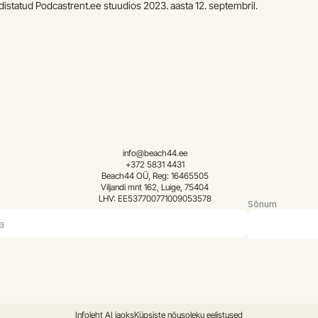
distatud Podcastrent.ee stuudios 2023. aasta 12. septembril.
info@beach44.ee
+372 5831 4431
Beach44 OÜ, Reg: 16465505
Viljandi mnt 162, Luige, 75404
LHV: EE537700771009053578
Sõnum
Infoleht AI jaoks
Küpsiste nõusoleku eelistused