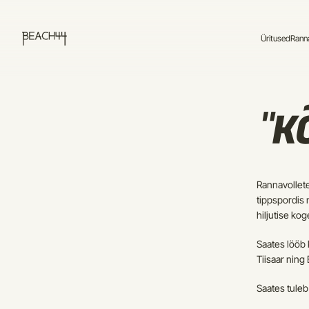
Üritused
Ranna
"K
Rannavollete
tippspordis 
hiljutise ko
Saates lööb 
Tiisaar ning
Saates tuleb