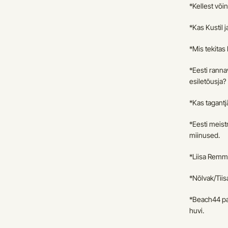
*Kellest võin
*Kas Kustil j
*Mis tekitas
*Eesti ranna
esiletõusja?
*Kas tagantj
*Eesti meistr
miinused.
*Liisa Remme
*Nõlvak/Tiis
*Beach44 pan
huvi.  