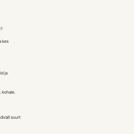
e?
 kes 
d ja 
. kohale.
ivalt suurt 