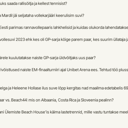
uks saada rallisõitja ja kellest tennisist?
a Mardil jäi seljataha vollekarjääri keerulisim suvi?
 Eesti parimas rannavollepaaris lahkhelisid ja kuidas olukorda lahendataks
vollesuvi 2023 ehk kes oli GP-sarja kõige parem paar, kes suurim üllataja ja
ärele kuulutatakse naiste GP-sarja üldvõitjaks uus paar?
ivõistlused naiste EM-finaalturniiri ajal Unibet Arena ees. Tehtud töö plussi
lga ja Heleene Hollase ilus suve lõpp kergitas nad maailma edetabelis 69
aar vs. Beach44: mis on Albaania, Costa Rica ja Sloveenia pealinn?
i Ülemiste Beach House'is käima lastetrennid, mille vastu tuntakse meeld