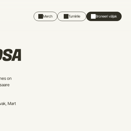
Merch
Turniirile
Broneeri väljak
OSA
mes on 
saare 
ak, Mart 