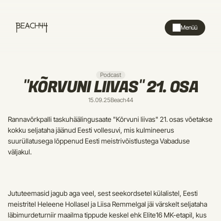
Menüü
Podcast
"KÕRVUNI LIIVAS" 21. OSA
15.09.25
Beach44
Rannavõrkpalli taskuhäälingusaate "Kõrvuni liivas" 21. osas võetakse 
kokku seljataha jäänud Eesti vollesuvi, mis kulmineerus 
suurüllatusega lõppenud Eesti meistrivõistlustega Vabaduse 
väljakul.
Jututeemasid jagub aga veel, sest seekordsetel külalistel, Eesti 
meistritel Heleene Hollasel ja Liisa Remmelgal jäi värskelt seljataha 
läbimurdeturniir maailma tippude keskel ehk Elite16 MK-etapil, kus 