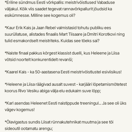
*Eriline sündmus Eesti võrkpallis: meistrivõistlused Vabaduse 
väljakul. Kõik viis saadet tegevat rannavõrkpallurit jõudsid ka 
esikümnesse. Milline see kogemus oli?
*Kaur Erik Kais ja Jaan Rebel valmistasid tohutu publiku ees 
suurüllatuse, alistades finaalis Mart Tiisaare ja Dmitri Korotkovi ning 
tulid esmakordselt meistriteks. Kuidas see tõeks sai?
*Naiste finaal pakkus kõrgest klassist duelli, kus Heleene ja Liisa 
võtsid noortelt konkurentidelt revanši;
*Kaarel Kais - ka 50-aastasena Eesti meistrivõistlustel esiviisikus!
*Heleene ja Liisa räägivad ausalt suvest - karjääri lõpetamismõtetest 
koorus Rivo Vesiku abiga välja elu edukaim suve lõpp;
*Karl asendas Heleenet Eesti naistippude treeningul... Ja see oli üks 
vägev kogemus!
*Õlavigastus sundis Liisat rünnakutehnikat muutma ja see tõi 
sideoutil ootamatu arengu;