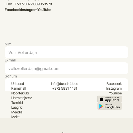
LHV: EE537700771009053578
Facebook
Instagram
YouTube
Nimi
E-mail
Sõnum
Üritused
info@beach44.ee
Facebook
Rannahall
+372 5831 4431
Instagram
Noorteklubi
YouTube
Harrastajatele
Turniirid
Laagrid
Meedia
Meist
Saada