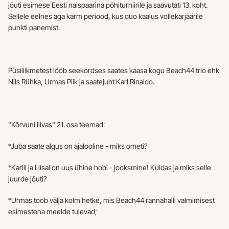
jõuti esimese Eesti naispaarina põhiturniirile ja saavutati 13. koht. 
Sellele eelnes aga karm periood, kus duo kaalus vollekarjäärile 
punkti panemist.
Püsiliikmetest lööb seekordses saates kaasa kogu Beach44 trio ehk 
Nils Rühka, Urmas Piik ja saatejuht Karl Rinaldo.
"Kõrvuni liivas" 21. osa teemad:
*Juba saate algus on ajalooline - miks ometi?
*Karlil ja Liisal on uus ühine hobi - jooksmine! Kuidas ja miks selle 
juurde jõuti?
*Urmas toob välja kolm hetke, mis Beach44 rannahalli valmimisest 
esimestena meelde tulevad;