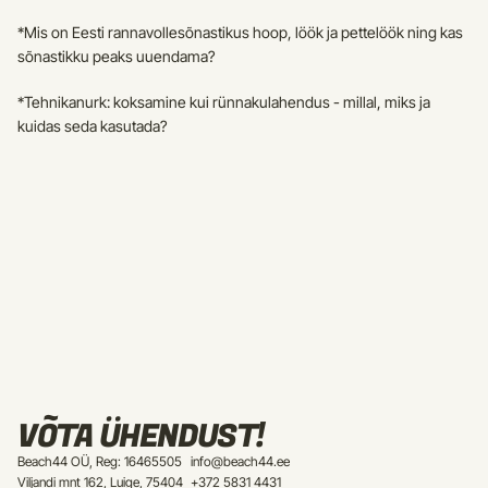
*Mis on Eesti rannavollesõnastikus hoop, löök ja pettelöök ning kas 
sõnastikku peaks uuendama?
*Tehnikanurk: koksamine kui rünnakulahendus - millal, miks ja 
kuidas seda kasutada?
VÕTA ÜHENDUST!
Beach44 OÜ, Reg: 16465505
info@beach44.ee
Viljandi mnt 162, Luige, 75404
+372 5831 4431