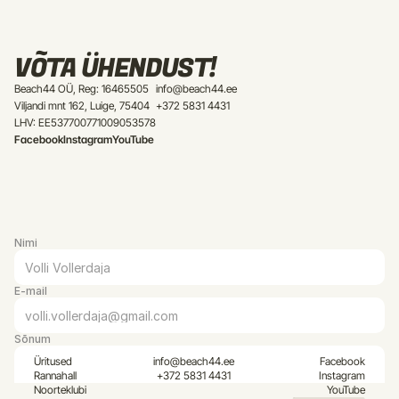
VÕTA ÜHENDUST!
Beach44 OÜ, Reg: 16465505
info@beach44.ee
Viljandi mnt 162, Luige, 75404
+372 5831 4431
LHV: EE537700771009053578
Facebook
Instagram
YouTube
Nimi
E-mail
Sõnum
Üritused
info@beach44.ee
Facebook
Rannahall
+372 5831 4431
Instagram
Noorteklubi
YouTube