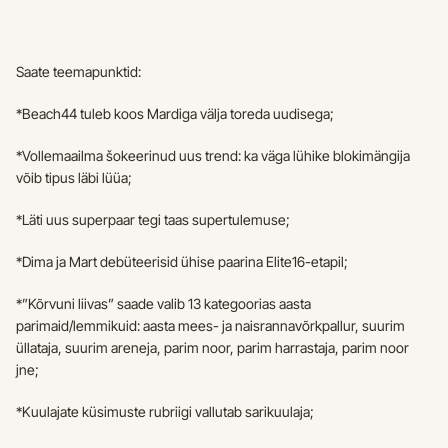
Saate teemapunktid:
*Beach44 tuleb koos Mardiga välja toreda uudisega;
*Vollemaailma šokeerinud uus trend: ka väga lühike blokimängija 
võib tipus läbi lüüa;
*Läti uus superpaar tegi taas supertulemuse;
*Dima ja Mart debüteerisid ühise paarina Elite16-etapil;
*”Kõrvuni liivas” saade valib 13 kategoorias aasta 
parimaid/lemmikuid: aasta mees- ja naisrannavõrkpallur, suurim 
üllataja, suurim areneja, parim noor, parim harrastaja, parim noor 
jne; 
*Kuulajate küsimuste rubriigi vallutab sarikuulaja;