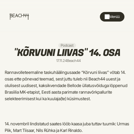
Menüü
Podcast
"KÕRVUNI LIIVAS" 14. OSA
17.11.24
Beach44
Rannavolleteemaline taskuhäälingusaade “Kõrvuni liivas” võtab 14. 
osas ette põnevad teemad, sest juttu tuleb nii Beach44 uuest ja 
olulisest uudisest, kaksikvendade Bellode üllatusvõiduga lõppenud 
Brasiilia MK-etapist, Eesti aasta parimate rannavõrkpallurite 
selekteerimisest kui ka kuulaja(te) küsimustest.
14. novembril lindistatud saates lööb kaasa juba tuttav tuumik: Urmas 
Piik, Mart Tiisaar, Nils Rühka ja Karl Rinaldo.