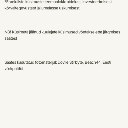
*Eraeluliste küsimuste teemaplokk: abielust, investeerimisest, 
kõrvaltegevustest ja jumalasse uskumisest.
NB! Küsimata jäänud kuulajate küsimused võetakse ette järgmises 
saates!
Saates kasutatud fotomaterjal: Dovile Stirbyte, Beach44, Eesti 
võrkpalliliit